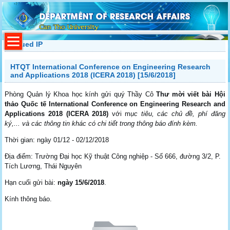
Issued IP
HTQT International Conference on Engineering Research
and Applications 2018 (ICERA 2018) [15/6/2018]
Phòng Quản lý Khoa học kính gửi quý Thầy Cô
Thư mời viết bài Hội
thảo Quốc tế International Conference on Engineering Research and
Applications 2018 (ICERA 2018)
với m
ục tiêu, các chủ đề, phí đăng
ký,... và các thông tin khác có chi tiết trong thông báo đính kèm.
Thời gian: ngày 01/12 - 02/12/2018
Địa điểm: Trường Đại học Kỹ thuật Công nghiệp - Số 666, đường 3/2, P.
Tích Lương, Thái Nguyên
Hạn cuối gửi bài:
ngày 15/6/2018
.
Kính thông báo.