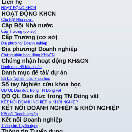
Liên hệ
HOẠT ĐỘNG KHCN
HOẠT ĐỘNG KHCN
Cấp Bộ/ Nhà nước
Cấp Bộ/ Nhà nước
Cấp Trường (cơ sở)
Cấp Trường (cơ sở)
Địa phương/ Doanh nghiệp
Địa phương/ Doanh nghiệp
Chứng nhận hoạt động KH&CN
Chứng nhận hoạt động KH&CN
Danh mục đề tài/ dự án
Danh mục đề tài/ dự án
Sổ tay Nghiên cứu khoa học
Sổ tay Nghiên cứu khoa học
QĐ QL Đạo đức trong TN Động vật
QĐ QL Đạo đức trong TN Động vật
KẾT NỐI DOANH NGHIỆP & KHỞI NGHIỆP
KẾT NỐI DOANH NGHIỆP & KHỞI NGHIỆP
Kết nối Doanh nghiệp
Kết nối Doanh nghiệp
Thông tin Tuyển dụng
Thông tin Tuyển dụng