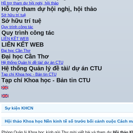
Hỗ trợ tham dự hội nghị, hội thảo
Hỗ trợ tham dự hội nghị, hội thảo
Sở hữu trí tuệ
Sở hữu trí tuệ
Quy trình công tác
Quy trình công tác
LIÊN KẾT WEB
LIÊN KẾT WEB
Đại học Cần Thơ
Đại học Cần Thơ
Hệ thống Quản lý đề tài/ dự án CTU
Hệ thống Quản lý đề tài/ dự án CTU
Tạp chí Khoa học - Bản tin CTU
Tạp chí Khoa học - Bản tin CTU
Sự kiện KHCN
Hội thảo Khoa học Nền kinh tế số trước bối cảnh cuộc Cách mạ
Phòng Quản lý Khoa học kính gửi Thư mời viết bài và tham dự
Hội thảo K