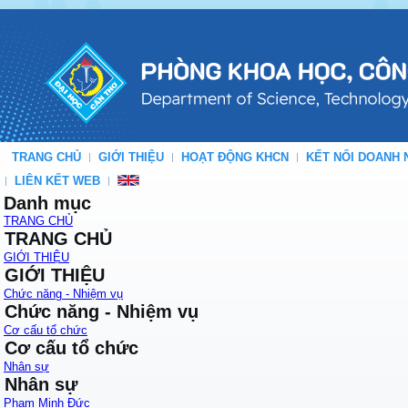
TRANG CHỦ
GIỚI THIỆU
HOẠT ĐỘNG KHCN
KẾT NỐI DOANH 
LIÊN KẾT WEB
Danh mục
TRANG CHỦ
TRANG CHỦ
GIỚI THIỆU
GIỚI THIỆU
Chức năng - Nhiệm vụ
Chức năng - Nhiệm vụ
Cơ cấu tổ chức
Cơ cấu tổ chức
Nhân sự
Nhân sự
Phạm Minh Đức